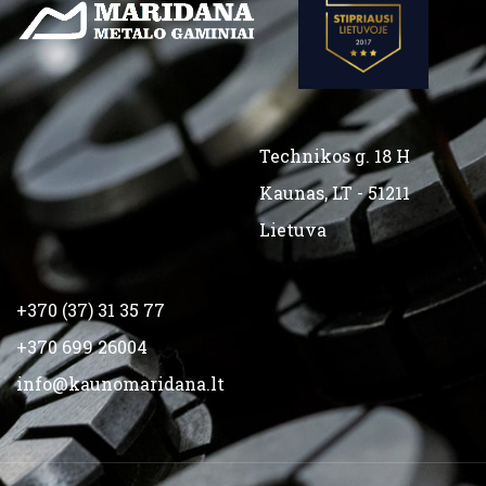
Technikos g. 18 H
Kaunas, LT - 51211
Lietuva
+370 (37) 31 35 77
+370 699 26004
info@kaunomaridana.lt