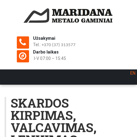
Užsakymai
Tel.:
+370 (37) 313577
Darbo laikas
I-V 07:00 – 15:45
EN
SKARDOS
KIRPIMAS,
VALCAVIMAS,