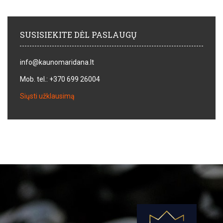
SUSISIEKITE DĖL PASLAUGŲ
info@kaunomaridana.lt
Mob. tel.: +370 699 26004
Siųsti užklausimą